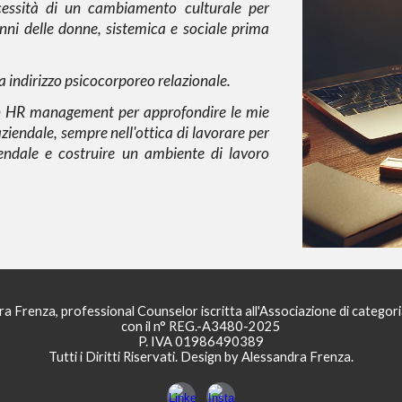
essità di un cambiamento culturale per
nni delle donne, sistemica e sociale prima
a indirizzo psicocorporeo relazionale.
n HR management
per approfondire le mie
ziendale, sempre nell'ottica di lavorare per
endale e costruire un ambiente di lavoro
dra
F
renza
, professional Counselor iscritta all'Associazione di catego
con il n° REG.-A3480-2025
P. IVA 01986490389
Tutti i Diritti Riservati. Design by Alessandra Frenza
.